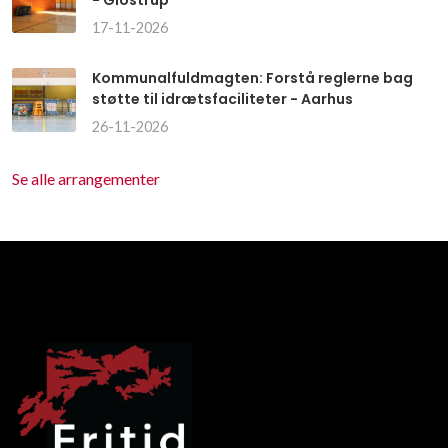
- Glostrup
17-11-2026
Kommunalfuldmagten: Forstå reglerne bag
støtte til idrætsfaciliteter - Aarhus
26-11-2026
Se alle arrangementer