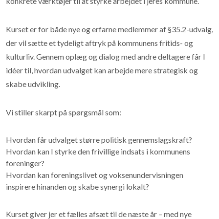
konkrete værktøjer til at styrke arbejdet i jeres kommune.
Kurset er for både nye og erfarne medlemmer af §35.2-udvalg,
der vil sætte et tydeligt aftryk på kommunens fritids- og
kulturliv. Gennem oplæg og dialog med andre deltagere får I
idéer til, hvordan udvalget kan arbejde mere strategisk og
skabe udvikling.
Vi stiller skarpt på spørgsmål som:
Hvordan får udvalget større politisk gennemslagskraft?
Hvordan kan I styrke den frivillige indsats i kommunens
foreninger?
Hvordan kan foreningslivet og voksenundervisningen
inspirere hinanden og skabe synergi lokalt?
Kurset giver jer et fælles afsæt til de næste år – med nye