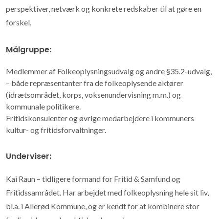
perspektiver, netværk og konkrete redskaber til at gøre en
forskel.
Målgruppe:
Medlemmer af Folkeoplysningsudvalg og andre §35.2-udvalg,
– både repræsentanter fra de folkeoplysende aktører
(idrætsområdet, korps, voksenundervisning m.m.) og
kommunale politikere.
Fritidskonsulenter og øvrige medarbejdere i kommuners
kultur- og fritidsforvaltninger.
Underviser:
Kai Raun – tidligere formand for Fritid & Samfund og
Fritidssamrådet. Har arbejdet med folkeoplysning hele sit liv,
bl.a. i Allerød Kommune, og er kendt for at kombinere stor