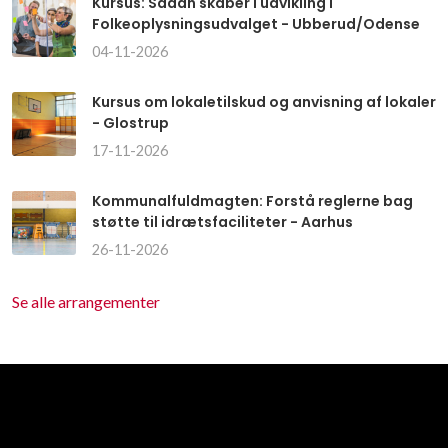
Kursus: Sådan skaber I udvikling i
Folkeoplysningsudvalget - Ubberud/Odense
04-11-2026
Kursus om lokaletilskud og anvisning af lokaler
- Glostrup
17-11-2026
Kommunalfuldmagten: Forstå reglerne bag
støtte til idrætsfaciliteter - Aarhus
26-11-2026
Se alle arrangementer