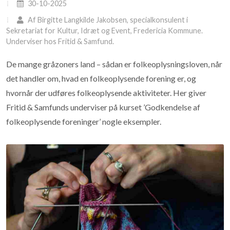
30-10-2025
Af Birgitte Langkilde Jakobsen, specialkonsulent i
Sekretariat for Kultur, Idræt og Event, Fredericia Kommune.
Underviser hos Fritid & Samfund.
De mange gråzoners land – sådan er folkeoplysningsloven, når
det handler om, hvad en folkeoplysende forening er, og
hvornår der udføres folkeoplysende aktiviteter. Her giver
Fritid & Samfunds underviser på kurset ’Godkendelse af
folkeoplysende foreninger’ nogle eksempler.